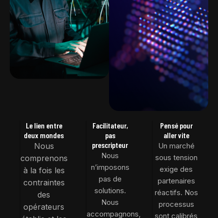
Le lien entre
Facilitateur,
Pensé pour
deux mondes
pas
aller vite
prescripteur
Nous
Un marché
Nous
sous tension
comprenons
n’imposons
exige des
à la fois les
pas de
partenaires
contraintes
solutions.
réactifs. Nos
des
Nous
processus
opérateurs
accompagnons,
sont calibrés